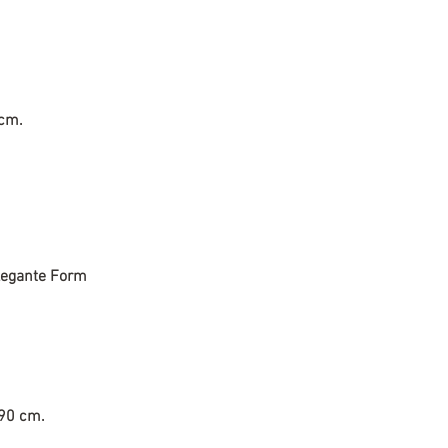
 cm.
legante Form
 90 cm.